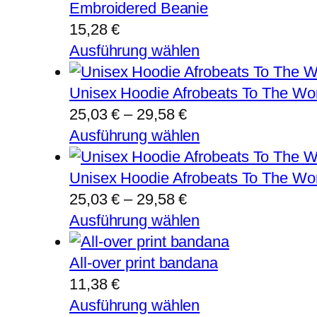
Embroidered Beanie
15,28
€
Ausführung wählen
Unisex Hoodie Afrobeats To The Worl
Preisspanne:
25,03
€
–
29,58
€
25,03 €
Ausführung wählen
bis
29,58 €
Unisex Hoodie Afrobeats To The Wo
Preisspanne:
25,03
€
–
29,58
€
25,03 €
Ausführung wählen
bis
29,58 €
All-over print bandana
11,38
€
Ausführung wählen